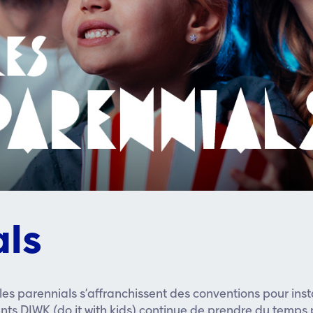
als
les parennials s’affranchissent des conventions pour inst
ts DIWK (do it with kids) continue de prendre du temps 