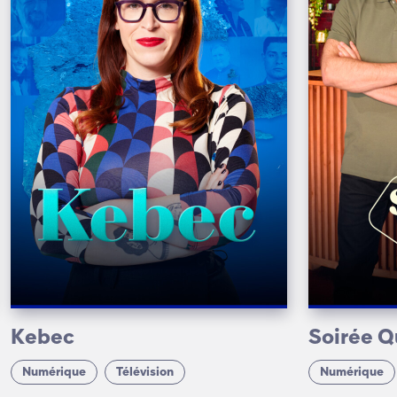
Kebec
Soirée Q
Numérique
Télévision
Numérique