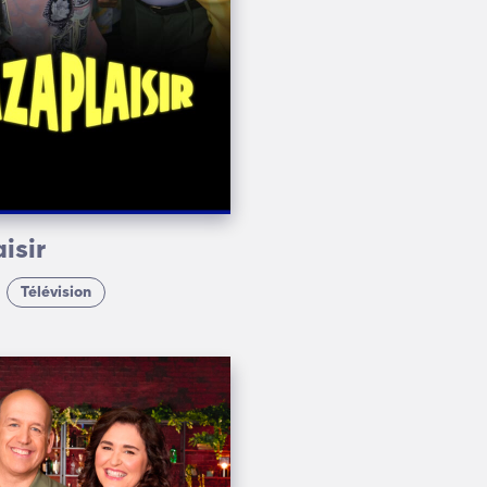
isir
Télévision