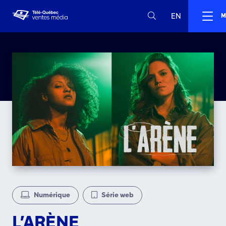
EN
M
Numérique
Série web
L’ARÈNE