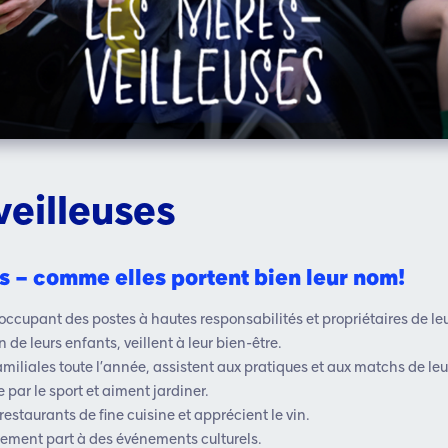
veilleuses
es
– comme elles portent bien leur nom!
ccupant des postes à hautes responsabilités et propriétaires de le
 de leurs enfants, veillent à leur bien-être.
familiales toute l’année, assistent aux pratiques et aux matchs de leu
 par le sport et aiment jardiner.
estaurants de fine cuisine et apprécient le vin.
rement part à des événements culturels.