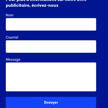
publicitaire, écrivez-nous
Nom
*
Courriel
*
Message
*