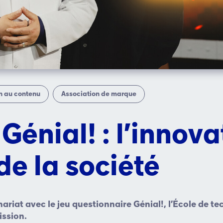
n au contenu
Association de marque
 Génial! : l’innov
de la société
ariat avec le jeu questionnaire Génial!, l’École de t
ission.