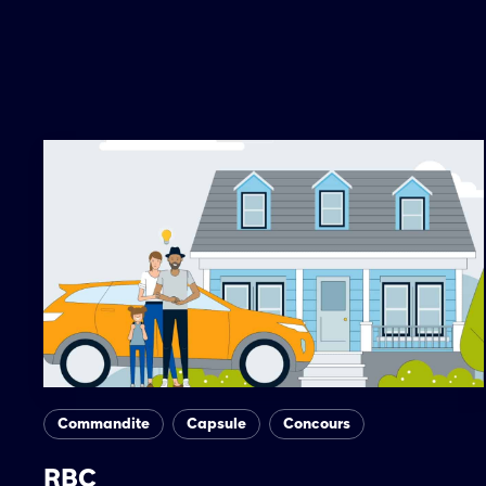
Commandite
Capsule
Concours
RBC